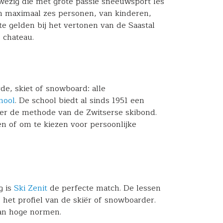
wezig die met grote passie sneeuwsport les
an maximaal zes personen, van kinderen,
ite gelden bij het vertonen van de
Saastal
e chateau
.
de, skiet of snowboard: alle
hool
. De school biedt al sinds 1951 een
der de methode van de Zwitserse skibond.
en of om te kiezen voor persoonlijke
g is
Ski Zenit
de perfecte match. De lessen
het profiel van de skiër of snowboarder.
aan hoge normen.