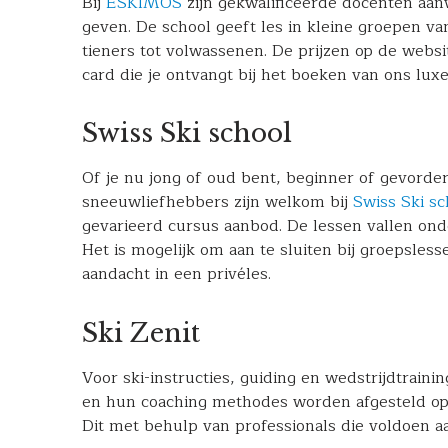
Bij
ESKIMOS
zijn gekwalificeerde docenten aan
geven. De school geeft les in kleine groepen v
tieners tot volwassenen. De prijzen op de webs
card
die je ontvangt bij het boeken van ons
lux
Swiss Ski school
Of je nu jong of oud bent, beginner of gevorder
sneeuwliefhebbers zijn welkom bij
Swiss Ski sc
gevarieerd cursus aanbod. De lessen vallen on
Het is mogelijk om aan te sluiten bij groepsless
aandacht in een privéles.
Ski Zenit
Voor ski-instructies, guiding en wedstrijdtrainin
en hun coaching methodes worden afgesteld op 
Dit met behulp van professionals die voldoen 